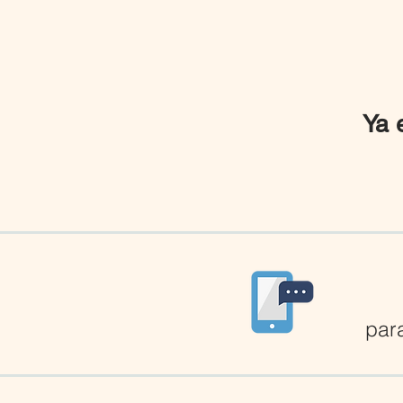
Ya 
par