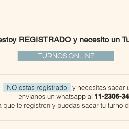
estoy REGISTRADO y necesito un T
TURNOS ONLINE
NO estas registrado
y necesitas sacar 
envianos un whatsapp al
11-2306-3
a que te registren y puedas sacar tu turno